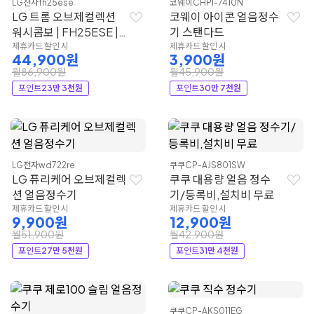
LG전자
fh25ese
코웨이
CHPI-7410N
LG 트롬 오브제컬렉션
코웨이 아이콘 얼음정수
워시콤보 | FH25ESE |
기 스탠다드
LG전자
제휴카드 할인 시
제휴카드 할인 시
44,900원
3,900원
월86,900원
월45,900원
포인트
23만 3천원
포인트
30만 7천원
LG전자
wd722re
쿠쿠
CP-AJS801SW
LG 퓨리케어 오브제컬렉
쿠쿠 대용량 얼음 정수
션 얼음정수기
기/등록비,설치비 무료
제휴카드 할인 시
제휴카드 할인 시
9,900원
12,900원
월51,900원
월42,900원
포인트
27만 5천원
포인트
31만 4천원
쿠쿠
CP-AKS011EG