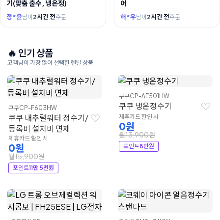
기(맞춤 출수, 냉온정)
어
정*윤
2시간 전
허*우
2시간 전
님이
주문
님이
주문
🔥 인기 상품
고객님이 가장 많이 선택한 렌탈 상품
쿠쿠
CP-AE501HW
쿠쿠 냉온정수기
쿠쿠
CP-F603HW
쿠쿠 내추럴워터 정수기/
제휴카드 할인 시
0원
등록비 설치비 면제
월13,900원
제휴카드 할인 시
0원
포인트
8만원
월15,900원
포인트
11만 5천원