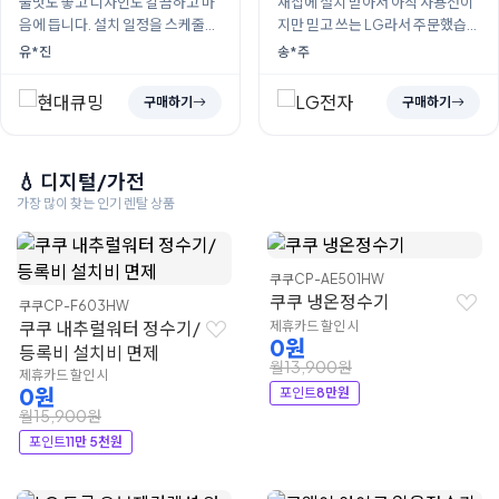
물맛도 좋고 디자인도 갈끔하고 마
새집에 설치 받아서 아직 사용전이
음에 듭니다. 설치 일정을 스케줄상
지만 믿고 쓰는 LG라서 주문했습니
맞지 않아서 변경했었는데도 원하
다. 올 여름 시원하게 아이들과 얼음
유*진
송*주
는 날짜에 받게 되어서 그것또한 너
많이 사용할것 같네요. 사용하면서
무 좋았습니다. 이제 무거운 생수 사
다시 후기 작성 가능하면 또 작성하
구매하기
구매하기
다나를일이 ...
러 올께...
💧 디지털/가전
가장 많이 찾는 인기 렌탈 상품
쿠쿠
CP-AE501HW
쿠쿠 냉온정수기
쿠쿠
CP-F603HW
쿠쿠 내추럴워터 정수기/
제휴카드 할인 시
0원
등록비 설치비 면제
월13,900원
제휴카드 할인 시
0원
포인트
8만원
월15,900원
포인트
11만 5천원