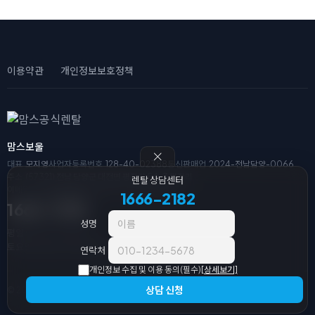
이용약관
개인정보보호정책
맘스보울
대표
모지영
사업자등록번호
128-40-02388
통신판매업
2024-전남담양-0066
주소
(57321) 전남 담양군 대전면 평장리 54-3 평장리
렌탈 상담센터
이메일
wwizkr@gmail.com
전화
1666-2182
1666-2182
1666-2182
성명
평일 09:00 ~ 18:00
토요일/일요일/공휴일 휴무
연락처
개인정보 수집 및 이용 동의(필수)
[상세보기]
상담 신청
© 2026 맘스공식렌탈. All Rights Reserved.