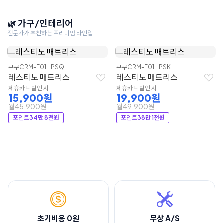
🌿 가구/인테리어
전문가가 추천하는 프리미엄 라인업
쿠쿠
CRM-F01HPSQ
쿠쿠
CRM-F01HPSK
레스티노 매트리스
레스티노 매트리스
제휴카드 할인 시
제휴카드 할인 시
15,900원
19,900원
월45,900원
월49,900원
포인트
34만 8천원
포인트
38만 1천원
초기비용 0원
무상 A/S