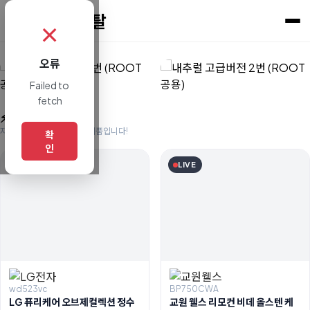
✗
오류
Failed to
fetch
⚡ 실시간 주문
지금 고객님들이 찾으시는 제품입니다!
확
인
LIVE
LIVE
wd523vc
BP750CWA
LG 퓨리케어 오브제컬렉션 정수
교원 웰스 리모컨 비데 올스텐 케