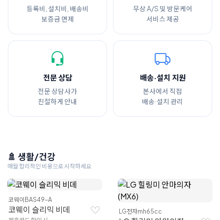
등록비, 설치비, 배송비
무상 A/S 및 방문케어
보증금 면제
서비스 제공
전문 상담
배송·설치 지원
전문 상담사가
본사에서 직접
친절하게 안내
배송·설치 관리
🚿 생활/건강
매월 합리적인 비용으로 시작하세요
코웨이
BAS49-A
코웨이 슬리믹 비데
LG전자
mh65cc