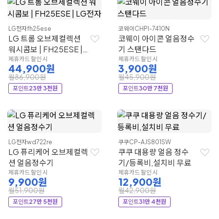
LG전자
fh25ese
코웨이
CHPI-7410N
LG 트롬 오브제컬렉션
코웨이 아이콘 얼음정수
워시콤보 | FH25ESE |
기 스탠다드
LG전자
제휴카드 할인 시
제휴카드 할인 시
44,900원
3,900원
월86,900원
월45,900원
포인트
23만 3천원
포인트
30만 7천원
LG전자
wd722re
쿠쿠
CP-AJS801SW
LG 퓨리케어 오브제컬렉
쿠쿠 대용량 얼음 정수
션 얼음정수기
기/등록비,설치비 무료
제휴카드 할인 시
제휴카드 할인 시
9,900원
12,900원
월51,900원
월42,900원
포인트
27만 5천원
포인트
31만 4천원